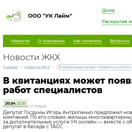
Дома
ООО "УК Лайм"
Раскрытие 
Новости
О компании
Как оплатить
Вопросы
Новости ЖКХ
—
—
Главная
Новости ЖКХ
В квитанциях может появиться оплата
В квитанциях может появ
работ специалистов
20.04
2026
Изображение от freepik
Депутат Госдумы Игорь Антропенко предложил но
компаний. По его словам, жильцы многоквартирны
за дополнительные услуги УК онлайн — вместе с 
депутат в беседе с ТАСС.