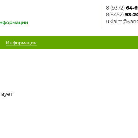
8 (9372)
64-6
8(8452)
93-2
uklaim@yand
информации
Информация
твует